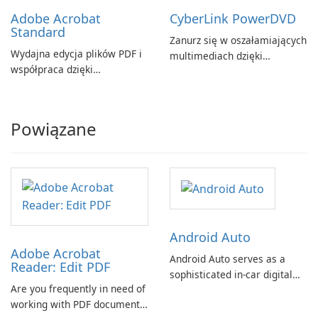
Adobe Acrobat
CyberLink PowerDVD
Standard
Zanurz się w oszałamiających
Wydajna edycja plików PDF i
multimediach dzięki
współpraca dzięki
CyberLink PowerDVD
programowi Adobe Acrobat
Standard.
Powiązane
Android Auto
Adobe Acrobat
Android Auto serves as a
Reader: Edit PDF
sophisticated in-car digital
Are you frequently in need of
assistant, designed to
working with PDF documents
enhance driver safety and