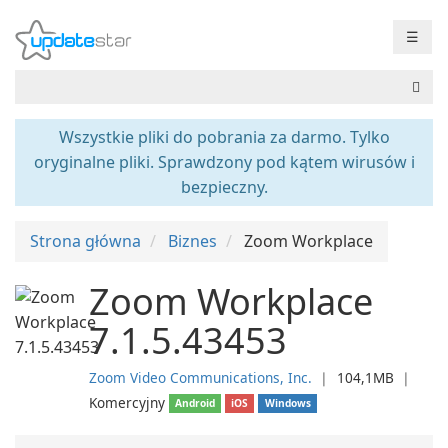
☰
Wszystkie pliki do pobrania za darmo. Tylko
oryginalne pliki. Sprawdzony pod kątem wirusów i
bezpieczny.
Strona główna
Biznes
Zoom Workplace
Zoom Workplace
7.1.5.43453
Zoom Video Communications, Inc.
❘
104,1MB
❘
Komercyjny
Android
iOS
Windows