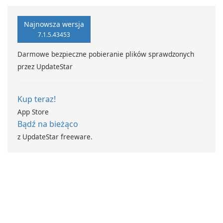
scanning application?
formats on your mobile
CamScanner offers a
device quickly and efficiently?
comprehensive solution for
Consider the All Document
Najnowsza wersja
mobile scanning needs.
Reader, a comprehensive file
7.1.5.43453
viewer designed to offer
Darmowe bezpieczne pobieranie plików sprawdzonych
compatibility with numerous
przez UpdateStar
Office file types …
Kup teraz!
App Store
Bądź na bieżąco
z UpdateStar freeware.