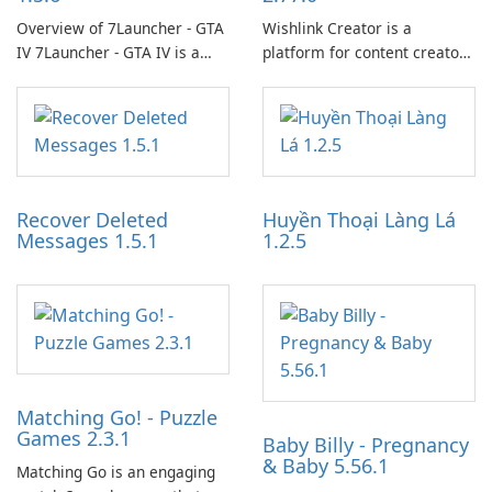
Overview of 7Launcher - GTA
Wishlink Creator is a
IV 7Launcher - GTA IV is a
platform for content creators
specialized software
designed to monetize their
application designed to
work through built-in brand
optimize the gaming
partnerships and integrated
experience for Grand Theft
tools for content distribution
Auto IV.
and audience engagement.
Recover Deleted
Huyền Thoại Làng Lá
Messages 1.5.1
1.2.5
Matching Go! - Puzzle
Games 2.3.1
Baby Billy - Pregnancy
& Baby 5.56.1
Matching Go is an engaging