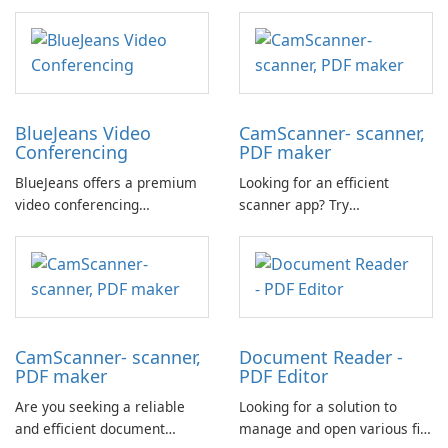
while on the go? Look no
convenience through
further than the Adobe
seamless connectivity and
Acrobat Reader mobile app.
media management.
BlueJeans Video
CamScanner- scanner,
Conferencing
PDF maker
BlueJeans offers a premium
Looking for an efficient
video conferencing
scanner app? Try
experience tailored to the
CamScanner! CamScanner is
needs of the mobile
an all-in-one scanner app that
workforce. With a range of
turns your mobile device into
impressive features, such as
a powerful portable scanner
Dolby Voice® audio,
with automatic text
BlueJeans enhances
recognition (OCR) to enhance
CamScanner- scanner,
Document Reader -
productivity in meetings,
productivity and save time.
PDF maker
PDF Editor
regardless of the …
Are you seeking a reliable
Looking for a solution to
and efficient document
manage and open various file