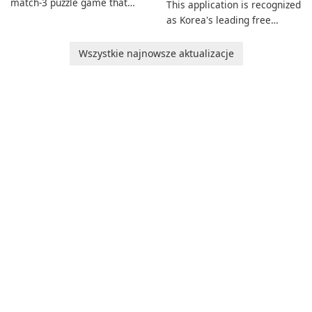
match-3 puzzle game that
This application is recognized
invites players to join Chloe
as Korea's leading free
and her charming corgi,
platform for pregnancy and
Ollie, on an adventurous
baby tracking, offering
Wszystkie najnowsze aktualizacje
journey across diverse
essential healthcare tips and
landscapes.
doctor-approved articles.